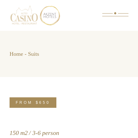
Skip
to
the
content
Home
Suits
FROM
$650
150 m2
3-6 person